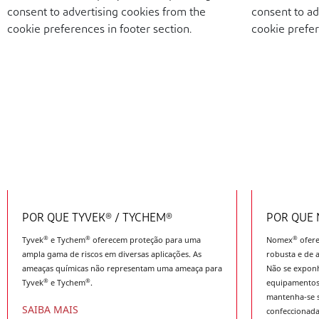
consent to advertising cookies from the
consent to ad
cookie preferences in footer section.
cookie prefer
POR QUE TYVEK® / TYCHEM®
POR QUE
®
®
®
Tyvek
e Tychem
oferecem proteção para uma
Nomex
ofere
ampla gama de riscos em diversas aplicações. As
robusta e de 
ameaças químicas não representam uma ameaça para
Não se expon
®
®
Tyvek
e Tychem
.
equipamentos 
mantenha-se 
SAIBA MAIS
confeccionad