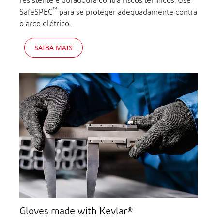
resistente e duradoura contra riscos térmicos. Use
™
SafeSPEC
para se proteger adequadamente contra
o arco elétrico.
SAIBA MAIS
Gloves made with Kevlar®