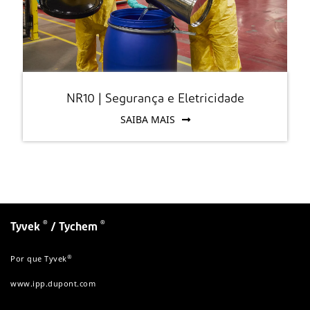
NR10 | Segurança e Eletricidade
SAIBA MAIS
®
®
Tyvek
/ Tychem
®
Por que Tyvek
www.ipp.dupont.com